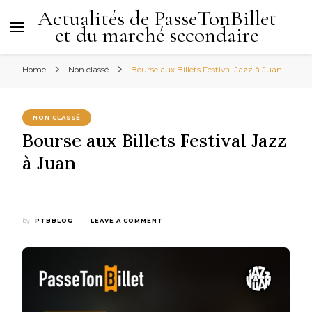
Actualités de PasseTonBillet
et du marché secondaire
Home
Non classé
Bourse aux Billets Festival Jazz à Juan
NON CLASSÉ
Bourse aux Billets Festival Jazz
à Juan
ON
by
PTBBLOG
LEAVE A COMMENT
BOURSE
AUX
BILLETS
FESTIVAL
JAZZ
À
JUAN