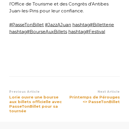
l’Office de Tourisme et des Congrès d’Antibes
Juan-les-Pins pour leur confiance.
#PasseTonBillet
#JazzAJuan
hashtag#Billetterie
hashtag#BourseAuxBillets
hashtag#Festival
Post
Previous Article
Next Article
Lorie ouvre une bourse
Printemps de Pérouges
Navigation
aux billets officielle avec
<> PasseTonBillet
PasseTonBillet pour sa
tournée